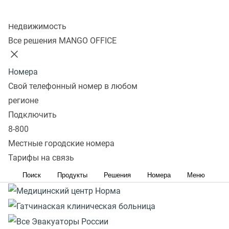
Реклама. ERID: 2VtzqvP5Bnh. Вся информация о сроках
Колл-центр
и правилах проведения акции расположена на сайте
Недвижимость
https://www.mango-office.ru/promo-page/podderzka-
Все решения MANGO OFFICE
malogo-biznesa/
Номера
Свой телефонный номер в любом
регионе
Подключить
8-800
Местные городские номера
Тарифы на связь
Поиск
Продукты
Решения
Номера
Меню