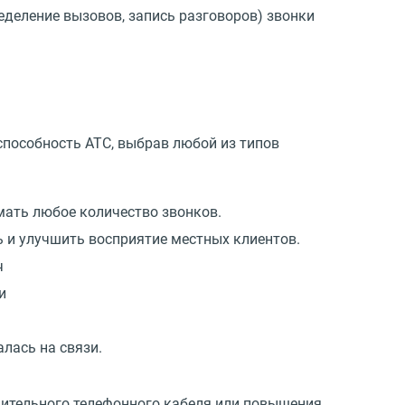
ределение вызовов, запись разговоров) звонки
способность АТС, выбрав любой из типов
мать любое количество звонков.
 и улучшить восприятие местных клиентов.
ч
и
лась на связи.
лнительного телефонного кабеля или повышения