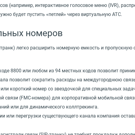
исов
(
например, интерактивное голосовое меню
(
IVR), расп
ужно будет пустить
«
петлей» через виртуальную АТС.
льных номеров
-транк) легко расширить номерную емкость и пропускную 
оде 8800 или любом из 94 местных кодов позволит прини
ала позволит сократить расходы на междугороднюю связь
или короткий номер со звездочкой для специальных зада
й связи
(
FMC-номера) для корпоративной мобильной связ
ний или для динамического коллтрекинга.
рии или перегрузки существующего канала компания остава
агистрали связи
(
SIP‑транку) не требует прокладки допо