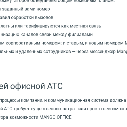
s коммутаторов объединены общим номерным планом.
я заданный вами номер
равил обработки вызовов
платны или тарифицируются как местная связь
ганизацию каналов связи между филиалами
ым корпоративным номером: и старым, и новым номером 
льных и удаленных сотрудников — через мессенджер Mang
ей офисной АТС
процессы компании, и коммуникационная система должна 
АТС требует существенных затрат или просто невозможно
тора возможности MANGO OFFICE