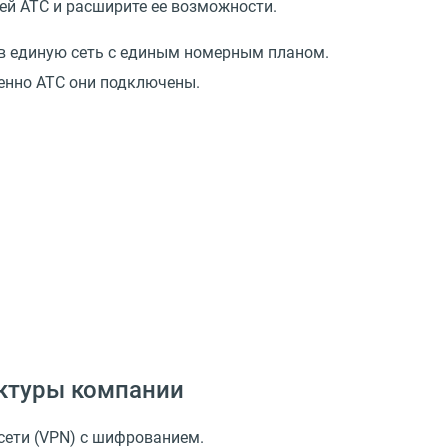
оей АТС и расширите ее возможности.
 в единую сеть с единым номерным планом.
менно АТС они подключены.
уктуры компании
сети (VPN) с шифрованием.