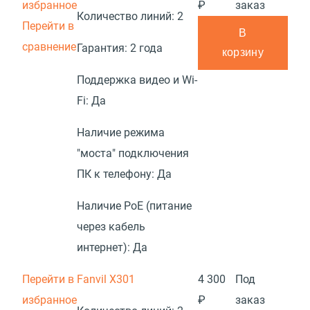
избранное
₽
заказ
Количество линий:
2
Перейти в
В
сравнение
Гарантия:
2 года
корзину
Поддержка видео и Wi-
Fi:
Да
Наличие режима
"моста" подключения
ПК к телефону:
Да
Наличие PoE (питание
через кабель
интернет):
Да
Перейти в
Fanvil X301
4 300
Под
избранное
₽
заказ