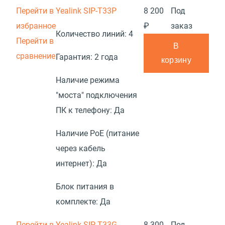
Перейти в
Yealink SIP-T33P
8 200
Под
избранное
₽
заказ
Количество линий:
4
Перейти в
В
сравнение
Гарантия:
2 года
корзину
Наличие режима
"моста" подключения
ПК к телефону:
Да
Наличие PoE (питание
через кабель
интернет):
Да
Блок питания в
комплекте:
Да
Перейти в
Yealink SIP-T33G
8 300
Под