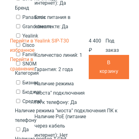
интернет):
Да
Бренд
Блок питания в
Panasonic
комплекте:
Да
Grandstream
Yealink
Перейти в
Yealink SIP-T30
4 400
Под
Cisco
избранное
₽
заказ
Fanvil
Количество линий:
1
Перейти в
В
SNOM
сравнение
Гарантия:
2 года
корзину
Категория
Бизнес
Наличие режима
Бюджет
"моста" подключения
Средний
ПК к телефону:
Да
Наличие режима "моста" подключения ПК к
Наличие PoE (питание
телефону
через кабель
Да
интернет):
Нет
Наличие портов 1 Gbit