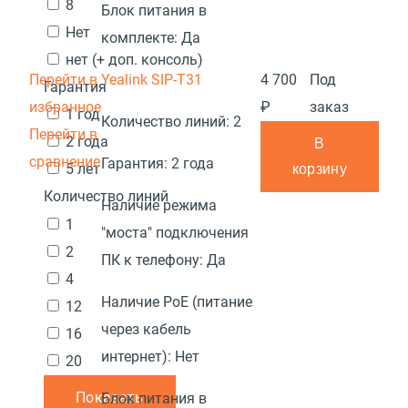
8
Блок питания в
Нет
комплекте:
Да
нет (+ доп. консоль)
Перейти в
Yealink SIP-T31
4 700
Под
Гарантия
избранное
₽
заказ
1 год
Количество линий:
2
Перейти в
2 года
В
сравнение
Гарантия:
2 года
5 лет
корзину
Количество линий
Наличие режима
1
"моста" подключения
2
ПК к телефону:
Да
4
Наличие PoE (питание
12
через кабель
16
интернет):
Нет
20
Показать
Блок питания в