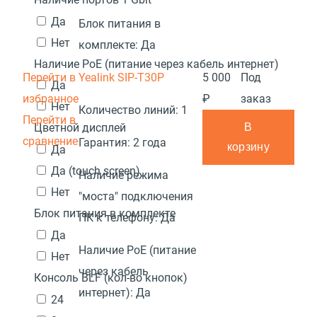
Да
Блок питания в
Нет
комплекте:
Да
Наличие PoE (питание через кабель интернет)
Перейти в
Yealink SIP-T30P
5 000
Под
Да
избранное
₽
заказ
Нет
Количество линий:
1
Перейти в
В
Цветной дисплей
сравнение
Гарантия:
2 года
корзину
Да
Да (touch screen)
Наличие режима
Нет
"моста" подключения
Блок питания в комплекте
ПК к телефону:
Да
Да
Наличие PoE (питание
Нет
через кабель
Консоль BLF (кол-во кнопок)
интернет):
Да
24