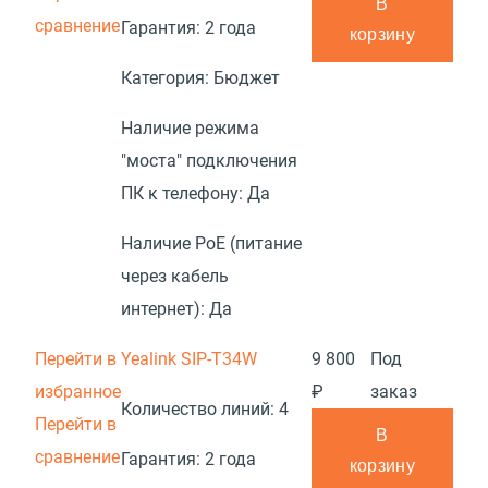
В
сравнение
Гарантия:
2 года
корзину
Категория:
Бюджет
Наличие режима
"моста" подключения
ПК к телефону:
Да
Наличие PoE (питание
через кабель
интернет):
Да
Перейти в
Yealink SIP-T34W
9 800
Под
избранное
₽
заказ
Количество линий:
4
Перейти в
В
сравнение
Гарантия:
2 года
корзину