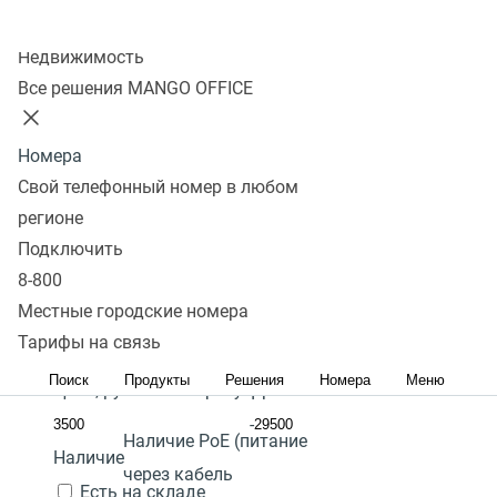
Колл-центр
Показать
Недвижимость
Все решения MANGO OFFICE
В избранном 0 товаров
Сравнить 0 товаров
Номера
Сбросить
Перейти в
SIP телефон с gigabit
Фильтры
Fanvil X301P
SIP телефон с PoE
4 700
Под
SIP
Свой телефонный номер в любом
избранное
телефон с цветным дисплеем
₽
заказ
регионе
Количество линий:
2
Перейти в
Популярные
Подключить
В
сравнение
Популярные
С высоким рейтингом
Сначала
Гарантия:
2 года
8-800
корзину
дешевые
Сначала дорогие
Местные городские номера
Наличие режима
Акция
Тарифы на связь
"моста" подключения
Поиск
Продукты
Решения
Номера
Меню
Цена,
руб.:
ПК к телефону:
Да
-
Наличие PoE (питание
Наличие
через кабель
Есть на складе