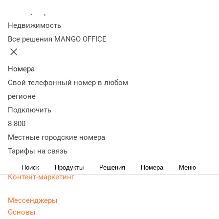
маркетолога
Колл-центр
Недвижимость
Все решения MANGO OFFICE
Статьи, обзоры, ТОПы, идеи и советы для развития
бизнеса в разделе Энциклопедия маркетолога. Самая
актуальная, живая и понятная информация доступным
Номера
языком.
Свой телефонный номер в любом
CRM маркетинг
регионе
Аналитика
Подключить
Веб-аналитика
8-800
Веб-разработка
Местные городские номера
Контекстная реклама
Тарифы на связь
Google Adwords (ADS)
Яндекс Директ
Поиск
Продукты
Решения
Номера
Меню
Контент-маркетинг
Мессенджеры
Основы