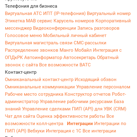
Телефония для бизнеса
Виртуальная АТС
ИПТ (IP-телефония)
Виртуальный номер
Этикетка
МАВ сервис
Карусель номеров
Корпоративный
мессенджер
Видеоконференции
Запись разговоров
Голосовое меню
Мобильный личный кабинет
Виртуальная магистраль связи
СМС-рассылки
Распределение звонков
Манго Мобайл
Интеграция с
ОПДкРК
Автоинформатор
Автосекретарь
Обратный
звонок с сайта
Все возможности ВАТС
Контакт-центр
Омниканальный контакт-центр
Исходящий обзвон
Омниканальные коммуникации
Управление персоналом
Рабочее место сотрудника
Конструктор отчетов
Робот-
администратор
Управление рабочими ресурсами
База
знаний
Управление сделками
ПИП (API) для УВК (CRM)
Чат для сайта
Оценка эффективности работы
Все
возможности колл-центра
Интеграции
Интеграции по
ПИП (API)
Вебхуки
Интеграция с 1С
Все интеграции