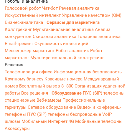
Роботы и аналитика
Голосовой робот
Чат-бот
Речевая аналитика
Искусственный интеллект
Управление качеством (QM)
Бизнес-аналитика
Сервисы для маркетинга
Коллтрекинг
Мультиканальная аналитика
Анализ
конкурентов
Сквозная аналитика
Товарная аналитика
Email-трекинг
Окупаемость инвестиций
Мессенджер‑маркетинг
Робот-аналитик
Робот-
маркетолог
Мультирегиональный коллтрекинг
Решения
Телефонизация офиса
Информационная безопасность
Крупному бизнесу
Красивые номера
Международный
номер
Бесплатный вызов 8−800
Организация удаленной
работы
Все решения
Оборудование
ПУС (SIP) телефоны
стационарные
Веб-камеры
Профессиональные
гарнитуры
Сетевое оборудование
Видео- и конференц-
телефоны
ПУС (SIP) телефоны беспроводные
VoIP
шлюзы
Мобильный Интернет 4G
Мобильные телефоны
Аксессуары