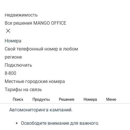
Колл-центр
Недвижимость
Все решения MANGO OFFICE
Автомониторинг кампаний
Номера
Для бизнес-успеха сейчас как никогда нужен
Свой телефонный номер в любом
глубокий анализа рынка и нестандартные
регионе
решения
. Но как часто мы жалуемся, что заела
Подключить
текучка, что данные аналитики неточны, что
8-800
можно прозевать признаки приближающихся
Местные городские номера
проблем.
Тарифы на связь
Поиск
Продукты
Решения
Номера
Меню
Мы сделали для вас удобный сервис
Автомониторинга кампаний.
Освободите внимание для важного.