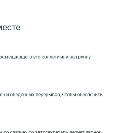
месте
 замещающего его коллегу или на группу
реч и обеденных перерывов, чтобы обеспечить
 со связью, то автосекретарь вернет звонок