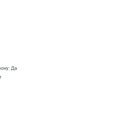
ону:
Да
т