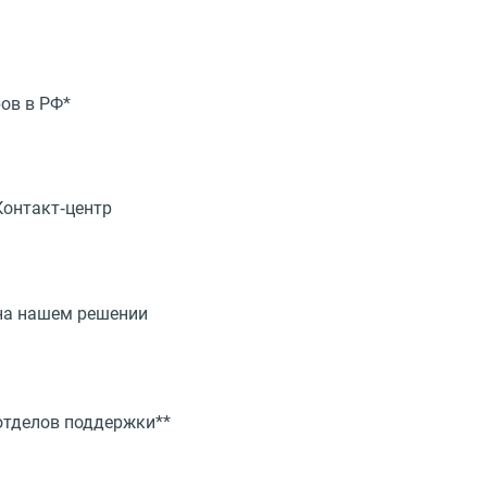
ов в РФ*
Контакт‑центр
 на нашем решении
отделов поддержки**