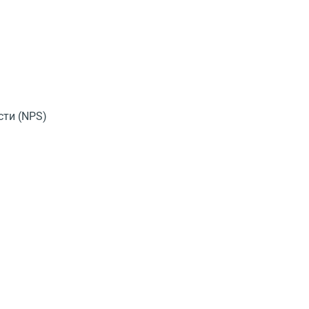
сти
(
NPS)