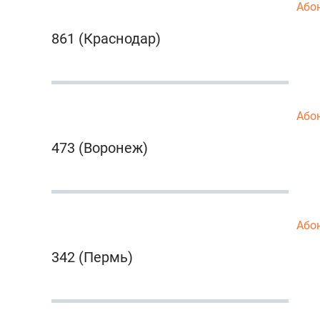
Або
861 (Краснодар)
Або
473 (Воронеж)
Або
342 (Пермь)