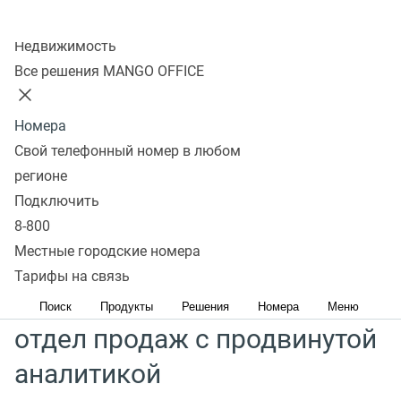
Подключайте за 15 минут и увеличивай продажи
Колл-центр
Недвижимость
Узнать подробнее
Все решения MANGO OFFICE
Снижение затрат рабочего времени на сбор
Номера
аналитики в два раза
Свой телефонный номер в любом
Принятие решений на основе объективных данных
регионе
Контроль ключевых метрик продаж в наглядных
Подключить
отчетах
8-800
Более 25 отраслей используют MANGO OFFICE
Местные городские номера
Тарифы на связь
Создавайте правильный
Поиск
Продукты
Решения
Номера
Меню
отдел продаж с продвинутой
аналитикой