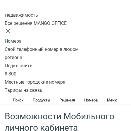
Колл-центр
Недвижимость
Скачивая приложение вы принимаете условия
Все решения MANGO OFFICE
пользовательского соглашения
Номера
Свой телефонный номер в любом
Мобильный личный кабинет MANGO OFFICE
регионе
предоставляет возможность контролировать работу
Подключить
операторов и управлять своими услугами, счетом
8-800
и аккаунтом в любое время и в любом месте. Это
Местные городские номера
значит, что вы не потеряете клиентов и обеспечите
Тарифы на связь
стабильную работу компании.
Поиск
Продукты
Решения
Номера
Меню
Возможности Мобильного
личного кабинета