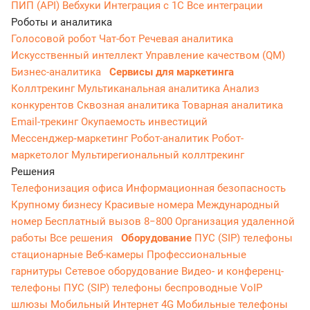
ПИП (API)
Вебхуки
Интеграция с 1С
Все интеграции
Роботы и аналитика
Голосовой робот
Чат-бот
Речевая аналитика
Искусственный интеллект
Управление качеством (QM)
Бизнес-аналитика
Сервисы для маркетинга
Коллтрекинг
Мультиканальная аналитика
Анализ
конкурентов
Сквозная аналитика
Товарная аналитика
Email-трекинг
Окупаемость инвестиций
Мессенджер‑маркетинг
Робот-аналитик
Робот-
маркетолог
Мультирегиональный коллтрекинг
Решения
Телефонизация офиса
Информационная безопасность
Крупному бизнесу
Красивые номера
Международный
номер
Бесплатный вызов 8−800
Организация удаленной
работы
Все решения
Оборудование
ПУС (SIP) телефоны
стационарные
Веб-камеры
Профессиональные
гарнитуры
Сетевое оборудование
Видео- и конференц-
телефоны
ПУС (SIP) телефоны беспроводные
VoIP
шлюзы
Мобильный Интернет 4G
Мобильные телефоны