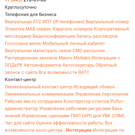
+7 (843)
210-09-00
Круглосуточно
Телефония для бизнеса
Виртуальная АТС
ИПТ (IP-телефония)
Виртуальный номер
Этикетка
МАВ сервис
Карусель номеров
Корпоративный
мессенджер
Видеоконференции
Запись разговоров
Голосовое меню
Мобильный личный кабинет
Виртуальная магистраль связи
СМС-рассылки
Распределение звонков
Манго Мобайл
Интеграция с
ОПДкРК
Автоинформатор
Автосекретарь
Обратный
звонок с сайта
Все возможности ВАТС
Контакт-центр
Омниканальный контакт-центр
Исходящий обзвон
Омниканальные коммуникации
Управление персоналом
Рабочее место сотрудника
Конструктор отчетов
Робот-
администратор
Управление рабочими ресурсами
База
знаний
Управление сделками
ПИП (API) для УВК (CRM)
Чат для сайта
Оценка эффективности работы
Все
возможности колл-центра
Интеграции
Интеграции по