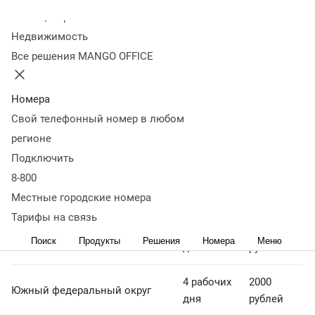
Отправка оборудования из Москвы осуществляется с
Колл-центр
помощью курьерских эксресс-служб и транспортных
Недвижимость
компаний. Компания Манго Телеком сотрудничает с
Все решения MANGO OFFICE
ведущими операторами на рынке экспресс-доставки. Это
позволяет нам и вам быть уверенным в быстром
получении исправного оборудования.
Номера
Свой телефонный номер в любом
Срок
Регион
Стоимость
регионе
доставки
Подключить
8-800
2 рабочих
1100
Санкт-Петербург
дня
рублей
Местные городские номера
Тарифы на связь
3 рабочих
1400
Центральный федеральный округ
Поиск
Продукты
Решения
Номера
Меню
дня
рублей
4 рабочих
2000
Южный федеральный округ
дня
рублей