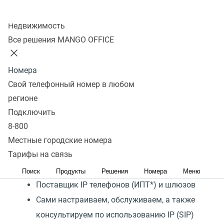
Колл-центр
Подключить
Недвижимость
Все решения MANGO OFFICE
MANGO OFFICE представляет решение, с помощью
Номера
которого телефонизация бизнеса «под ключ»
Свой телефонный номер в любом
займет буквально 15 минут. Это стало
регионе
возможным потому, что мы:
Подключить
Провайдер облачных сервисов
8-800
Оператор связи
Местные городские номера
Тарифы на связь
Разработчик программного обеспечения,
в том числе телефонных систем
Поиск
Продукты
Решения
Номера
Меню
Поставщик IP телефонов (ИПТ*) и шлюзов
Сами настраиваем, обслуживаем, а также
консультируем по использованию IP (SIP)