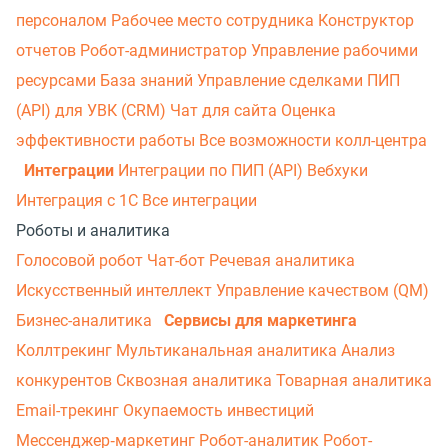
персоналом
Рабочее место сотрудника
Конструктор
отчетов
Робот-администратор
Управление рабочими
ресурсами
База знаний
Управление сделками
ПИП
(API) для УВК (CRM)
Чат для сайта
Оценка
эффективности работы
Все возможности колл-центра
Интеграции
Интеграции по ПИП (API)
Вебхуки
Интеграция с 1С
Все интеграции
Роботы и аналитика
Голосовой робот
Чат-бот
Речевая аналитика
Искусственный интеллект
Управление качеством (QM)
Бизнес-аналитика
Сервисы для маркетинга
Коллтрекинг
Мультиканальная аналитика
Анализ
конкурентов
Сквозная аналитика
Товарная аналитика
Email-трекинг
Окупаемость инвестиций
Мессенджер‑маркетинг
Робот-аналитик
Робот-