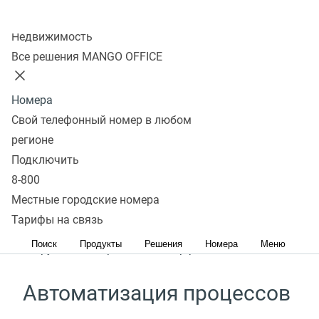
Колл-центр
Подключить
Недвижимость
Все решения MANGO OFFICE
Удобство в использовании
Номера
Свой телефонный номер в любом
Быстрое подключение всех сотрудников к
регионе
Виртуальной АТС за пару шагов
Подключить
8-800
Простота в управлении
Местные городские номера
Тарифы на связь
Управление данными и правами доступа
Поиск
Продукты
Решения
Номера
Меню
сотрудников через один интерфейс
Автоматизация процессов