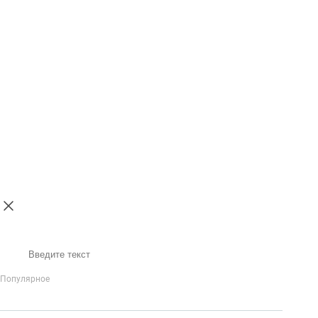
Поиск
Популярное
IP-Телефония
Голосовое приветствие и меню
Распределение