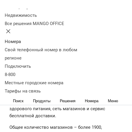
бесплатной доставки.
Колл-центр
Общее количество магазинов – более 1900,
Недвижимость
дарксторов — более 160. В штате — более 30 000
Все решения MANGO OFFICE
сотрудников. География присутствия – 160 городов
России. Оборот по итогам 2023 года — 297,5 млрд.
Номера
рублей. База уникальных покупателей — 7,6 млн.
Свой телефонный номер в любом
человек. Количество СТМ-продуктов — более 4000.
регионе
Подключить
https://vkusvill.ru/
8-800
О
Проблематика
История
Результаты
Местные городские номера
проекте
внедрения
внедрения
О компании
Тарифы на связь
Поиск
Продукты
Решения
Номера
Меню
ВкусВилл – бренд полезных продуктов для
здорового питания, сеть магазинов и сервис
бесплатной доставки.
Общее количество магазинов – более 1900,