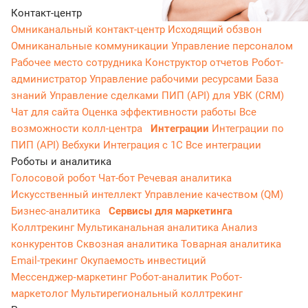
Контакт-центр
Омниканальный контакт-центр
Исходящий обзвон
Омниканальные коммуникации
Управление персоналом
Рабочее место сотрудника
Конструктор отчетов
Робот-
администратор
Управление рабочими ресурсами
База
знаний
Управление сделками
ПИП (API) для УВК (CRM)
Чат для сайта
Оценка эффективности работы
Все
возможности колл-центра
Интеграции
Интеграции по
ПИП (API)
Вебхуки
Интеграция с 1С
Все интеграции
Роботы и аналитика
Голосовой робот
Чат-бот
Речевая аналитика
Искусственный интеллект
Управление качеством (QM)
Бизнес-аналитика
Сервисы для маркетинга
Коллтрекинг
Мультиканальная аналитика
Анализ
конкурентов
Сквозная аналитика
Товарная аналитика
Email-трекинг
Окупаемость инвестиций
Мессенджер‑маркетинг
Робот-аналитик
Робот-
маркетолог
Мультирегиональный коллтрекинг