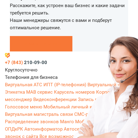
Расскажите, как устроен ваш бизнес и какие задачи
требуется решить.
Наши менеджеры свяжутся с вами и подберут
оптимальное решение.
Перезвоните мне
+7 (843)
210-09-00
Круглосуточно
Телефония для бизнеса
Виртуальная АТС
ИПТ (IP-телефония)
Виртуальный номер
Этикетка
МАВ сервис
Карусель номеров
Корпоративный
мессенджер
Видеоконференции
Запись разговоров
Голосовое меню
Мобильный личный кабинет
Виртуальная магистраль связи
СМС-рассылки
Распределение звонков
Манго Мобайл
Интеграция с
ОПДкРК
Автоинформатор
Автосекретарь
Обратный
звонок с сайта
Все возможности ВАТС