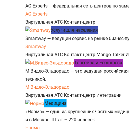
AG Experts – федеральная сеть центров по зам
AG Experts
Виртуальная АТС
Контакт-центр
Услуги для населения
Smartway — ведущий сервис на рынке бизнес-пу
Smartway
Виртуальная АТС
Контакт-центр
Mango Talker
И
Tорговля и Ecommerce
М.Видео-Эльдорадо — это ведущая российская
техникой.
М.Видео-Эльдорадо
Виртуальная АТС
Контакт-центр
Интеграции
Медицина
«Норма» — один из крупнейших частных медиц
и в Москве. Штат – 220 человек.
Норма