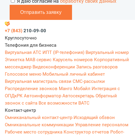
Я даю согласие на
обработку своих данных
Отправить заявку
+7 (843)
210-09-00
Круглосуточно
Телефония для бизнеса
Виртуальная АТС
ИПТ (IP-телефония)
Виртуальный номер
Этикетка
МАВ сервис
Карусель номеров
Корпоративный
мессенджер
Видеоконференции
Запись разговоров
Голосовое меню
Мобильный личный кабинет
Виртуальная магистраль связи
СМС-рассылки
Распределение звонков
Манго Мобайл
Интеграция с
ОПДкРК
Автоинформатор
Автосекретарь
Обратный
звонок с сайта
Все возможности ВАТС
Контакт-центр
Омниканальный контакт-центр
Исходящий обзвон
Омниканальные коммуникации
Управление персоналом
Рабочее место сотрудника
Конструктор отчетов
Робот-