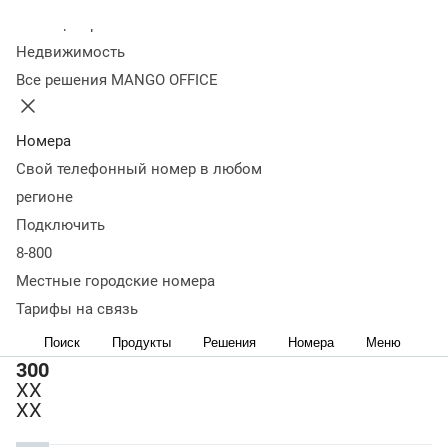
Колл-центр
вернуться к выбору версии
Недвижимость
Обычный
Серебряный
Все решения MANGO OFFICE
Подключение
Абонентская
Подключение
Абонентская
По
разово, руб.
плата
разово, руб.
плата
р
ежемесячно,
ежемесячно,
Номера
руб.
руб.
Свой телефонный номер в любом
регионе
Подключить
8
800
8-800
350
Местные городские номера
ХХ
2200
1250
41700
1250
ХХ
Тарифы на связь
Выбрать номер
Выбрать номер
8
Поиск
Продукты
Решения
Номера
Меню
800
300
ХХ
ХХ