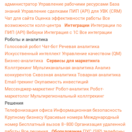
администратор
Управление рабочими ресурсами
База
знаний
Управление сделками
ПИП (API) для УВК (CRM)
Чат для сайта
Оценка эффективности работы
Все
возможности колл-центра
Интеграции
Интеграции по
ПИП (API)
Вебхуки
Интеграция с 1С
Все интеграции
Роботы и аналитика
Голосовой робот
Чат-бот
Речевая аналитика
Искусственный интеллект
Управление качеством (QM)
Бизнес-аналитика
Сервисы для маркетинга
Коллтрекинг
Мультиканальная аналитика
Анализ
конкурентов
Сквозная аналитика
Товарная аналитика
Email-трекинг
Окупаемость инвестиций
Мессенджер‑маркетинг
Робот-аналитик
Робот-
маркетолог
Мультирегиональный коллтрекинг
Решения
Телефонизация офиса
Информационная безопасность
Крупному бизнесу
Красивые номера
Международный
номер
Бесплатный вызов 8−800
Организация удаленной
работы
Все решения
Оборудование
ПУС (SIP) телефоны